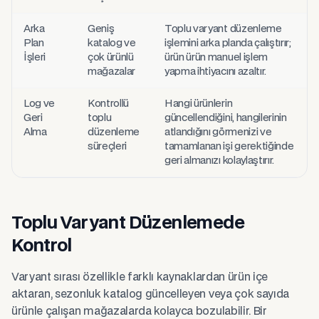
Arka
Geniş
Toplu varyant düzenleme
Plan
katalog ve
işlemini arka planda çalıştırır;
İşleri
çok ürünlü
ürün ürün manuel işlem
mağazalar
yapma ihtiyacını azaltır.
Log ve
Kontrollü
Hangi ürünlerin
Geri
toplu
güncellendiğini, hangilerinin
Alma
düzenleme
atlandığını görmenizi ve
süreçleri
tamamlanan işi gerektiğinde
geri almanızı kolaylaştırır.
Toplu Varyant Düzenlemede
Kontrol
Varyant sırası özellikle farklı kaynaklardan ürün içe
aktaran, sezonluk katalog güncelleyen veya çok sayıda
ürünle çalışan mağazalarda kolayca bozulabilir. Bir