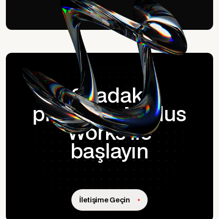
Sıradaki
projenize Nodus
Works ile
başlayın
İletişime Geçin