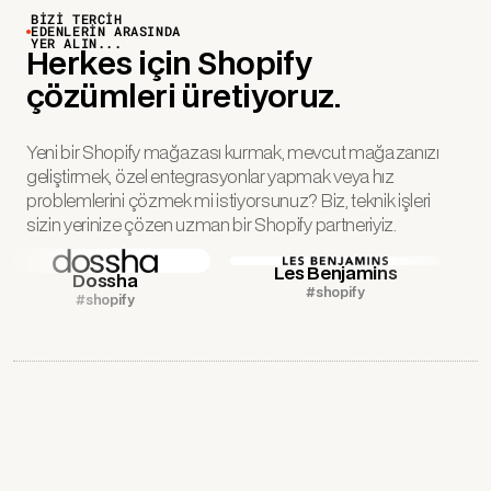
BİZİ TERCİH
EDENLERİN ARASINDA
YER ALIN...
Herkes için Shopify
çözümleri üretiyoruz.
Yeni bir Shopify mağazası kurmak, mevcut mağazanızı
geliştirmek, özel entegrasyonlar yapmak veya hız
problemlerini çözmek mi istiyorsunuz? Biz, teknik işleri
sizin yerinize çözen uzman bir Shopify partneriyiz.
Les Benjamins
Dossha
#shopify
#shopify