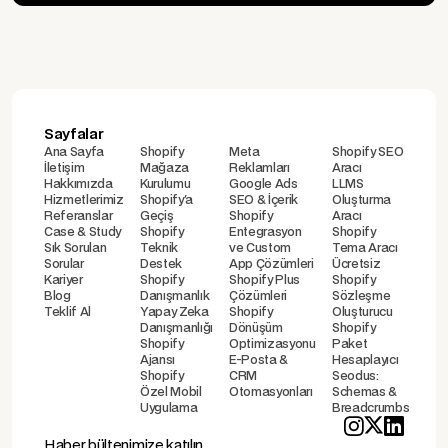
Sayfalar
Ana Sayfa
Shopify
Meta
Shopify SEO
İletişim
Mağaza
Reklamları
Aracı
Hakkımızda
Kurulumu
Google Ads
LLMS
Hizmetlerimiz
Shopify'a
SEO & İçerik
Oluşturma
Referanslar
Geçiş
Shopify
Aracı
Case & Study
Shopify
Entegrasyon
Shopify
Sık Sorulan
Teknik
ve Custom
Tema Aracı
Sorular
Destek
App Çözümleri
Ücretsiz
Kariyer
Shopify
Shopify Plus
Shopify
Blog
Danışmanlık
Çözümleri
Sözleşme
Teklif Al
Yapay Zeka
Shopify
Oluşturucu
Danışmanlığı
Dönüşüm
Shopify
Shopify
Optimizasyonu
Paket
Ajansı
E-Posta &
Hesaplayıcı
Shopify
CRM
Seodus:
Özel Mobil
Otomasyonları
Schemas &
Uygulama
Breadcrumbs
Haber bültenimize katılın.