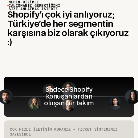
NEDEN BİZİMLE
ÇALIŞMANIZ GEREKTİĞİNİ
SİZE ANLATMAK İSTERİZ
Shopify'ı çok iyi anlıyoruz;
Türkiye'de her segmentin
karşısına biz olarak çıkıyoruz
:)
Sadece Shopify
konuşanlardan
oluşan bir takım
ÇOK HIZLI İLETİŞİM KURARIZ - TICKET SİSTEMİMİZ
SAYESİNDE