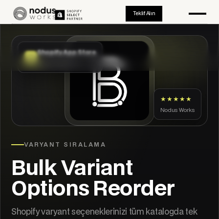
Teklif Alın
Shopify App Store
Onaylı uygulama
★★★★★
Nodus Works
VARYANT SIRALAMA
Bulk Variant
Options Reorder
Shopify varyant seçeneklerinizi tüm katalogda tek