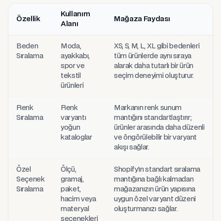
Kullanım
Özellik
Mağaza Faydası
Alanı
Bulk Variant Options Reorder özellikleri, kullanım alanları ve mağaza 
Beden
Moda,
XS, S, M, L, XL gibi bedenleri
Sıralama
ayakkabı,
tüm ürünlerde aynı sıraya
spor ve
alarak daha tutarlı bir ürün
tekstil
seçim deneyimi oluşturur.
ürünleri
Renk
Renk
Markanın renk sunum
Sıralama
varyantı
mantığını standartlaştırır;
yoğun
ürünler arasında daha düzenli
kataloglar
ve öngörülebilir bir varyant
akışı sağlar.
Özel
Ölçü,
Shopify’ın standart sıralama
Seçenek
gramaj,
mantığına bağlı kalmadan
Sıralama
paket,
mağazanızın ürün yapısına
hacim veya
uygun özel varyant düzeni
materyal
oluşturmanızı sağlar.
seçenekleri