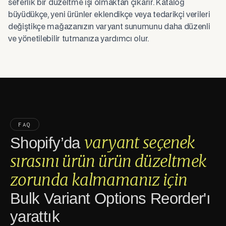
seferlik bir düzeltme işi olmaktan çıkarır. Katalog
büyüdükçe, yeni ürünler eklendikçe veya tedarikçi verileri
değiştikçe mağazanızın varyant sunumunu daha düzenli
ve yönetilebilir tutmanıza yardımcı olur.
FAQ
varyant seçenek
Shopify’da
sırasını ürün ürün düzeltmek
zorunda kalmamanız için
Bulk Variant Options Reorder'ı
yarattık