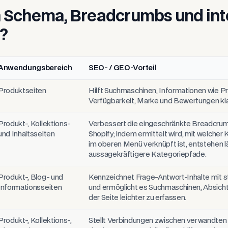
 Schema, Breadcrumbs und int
?
Anwendungsbereich
SEO- / GEO-Vorteil
endungsbereiche und SEO-Vorteile
Produktseiten
Hilft Suchmaschinen, Informationen wie P
Verfügbarkeit, Marke und Bewertungen kla
Produkt-, Kollektions-
Verbessert die eingeschränkte Breadcrum
und Inhaltsseiten
Shopify; indem ermittelt wird, mit welcher 
im oberen Menü verknüpft ist, entstehen 
aussagekräftigere Kategoriepfade.
Produkt-, Blog- und
Kennzeichnet Frage-Antwort-Inhalte mit s
Informationsseiten
und ermöglicht es Suchmaschinen, Absich
der Seite leichter zu erfassen.
Produkt-, Kollektions-,
Stellt Verbindungen zwischen verwandten 