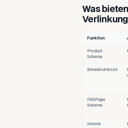
Was bieten
Verlinkung
Funktion
Seodus-Funktionen, Anw
Product
Schema
BreadcrumbList
FAQPage
Schema
Interne