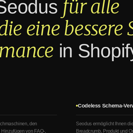
für alle
 Seodus
 die eine bessere
rmance
in Shopif
Codeless Schema-Ver
Suchmaschinen, den
Seodus ermöglicht Ihnen di
le Hinzufügen von FAQ-,
Breadcrumb, Produkt und Or