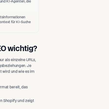
n und KI-Agenten, die
ltsinformationen
kontext für KI-Suche
EO wichtig?
r als einzelne URLs,
ngsbeziehungen. Je
zt wird und wie es im
rmat bereit, das
n Shopify und zeigt