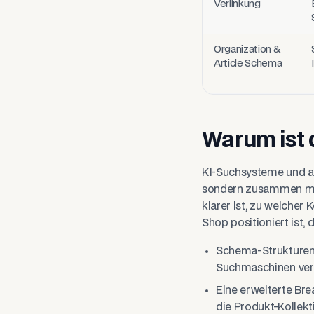
Verlinkung
Organization &
Article Schema
Warum ist 
KI-Suchsysteme und ag
sondern zusammen mit 
klarer ist, zu welcher 
Shop positioniert ist, 
Schema-Strukturen s
Suchmaschinen ver
Eine erweiterte Br
die Produkt-Kollekti