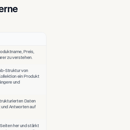
erne
roduktname, Preis,
rer zu verstehen.
b-Struktur von
Kollektion ein Produkt
längere und
trukturierten Daten
t und Antworten auf
Seiten her und stärkt