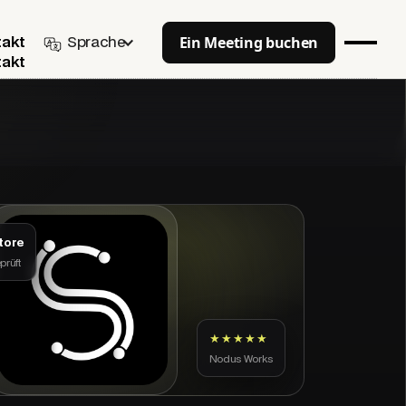
Ein Meeting buchen
Sprache
takt
takt
tore
prüft
★★★★★
Nodus Works