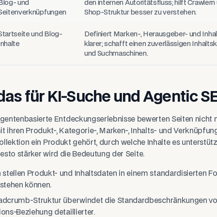
Blog- und
den internen Autoritätsfluss; hilft Crawler
Seitenverknüpfungen
Shop-Struktur besser zu verstehen.
Startseite und Blog-
Definiert Marken-, Herausgeber- und Inha
Inhalte
klarer; schafft einen zuverlässigen Inhalts
und Suchmaschinen.
das für KI-Suche und Agentic S
entenbasierte Entdeckungserlebnisse bewerten Seiten nicht nu
ihren Produkt-, Kategorie-, Marken-, Inhalts- und Verknüpfu
Kollektion ein Produkt gehört, durch welche Inhalte es unterstüt
desto stärker wird die Bedeutung der Seite.
tellen Produkt- und Inhaltsdaten in einem standardisierten Fo
stehen können.
eadcrumb-Struktur überwindet die Standardbeschränkungen vo
ons-Beziehung detaillierter.