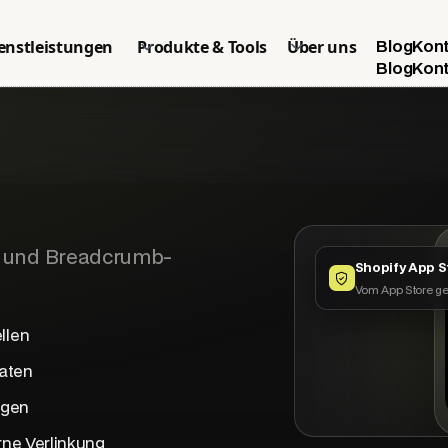
enstleistungen
Produkte & Tools
Über uns
Blog
Kon
Blog
Kon
- und Breadcrumb-
Shopify App S
Vom App Store ge
llen
aten
agen
rne Verlinkung